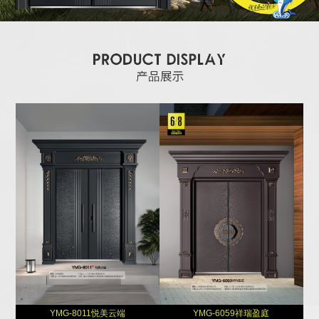
YMG-8011悦美云端
YMG-6059祥瑞盈庭