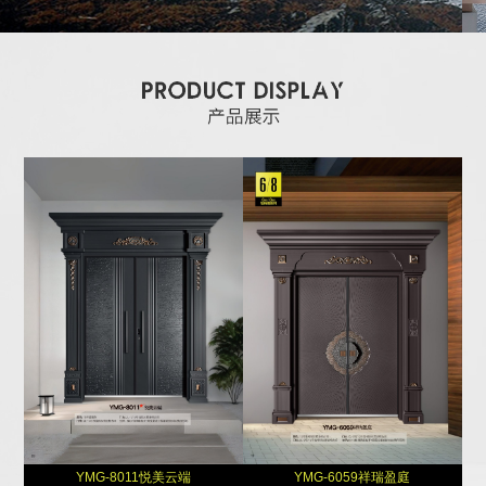
YMG-8011悦美云端
YMG-6059祥瑞盈庭