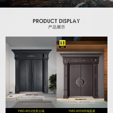
YMG-8011悦美云端
YMG-6059祥瑞盈庭