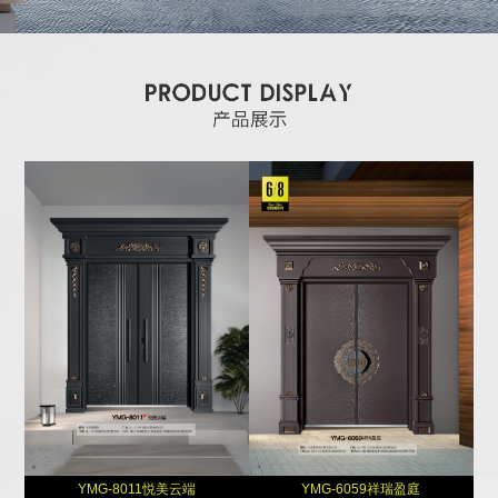
YMG-8011悦美云端
YMG-6059祥瑞盈庭