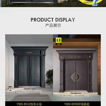
YMG-8011悦美云端
YMG-6059祥瑞盈庭